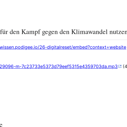
g für den Kampf gegen den Klimawandel nutze
rwissen.podigee.io/26-digitalreset/embed?context=website
t/1029096-m-7c23733e5373d79eef5315e4359703da.mp3
(4
e