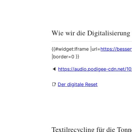
Wie wir die Digitalisierun
{{#widget:Iframe |url=
https://besse
|border=0 }}
🔈
https://audio.podigee-cdn.ne
📑
Der digitale Reset
Textilrecycling für die Tonn