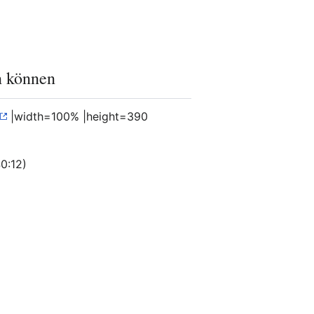
n können
|width=100% |height=390
0:12)