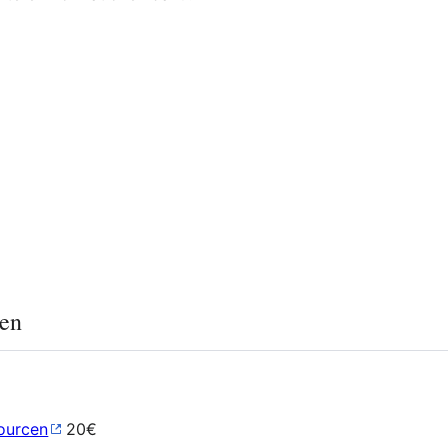
nen
sourcen
20€