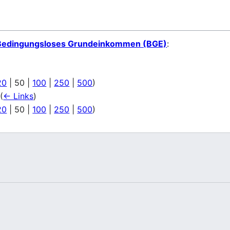
Bedingungsloses Grundeinkommen (BGE)
:
20
|
50
|
100
|
250
|
500
)
(
← Links
)
20
|
50
|
100
|
250
|
500
)