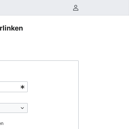
Benutzermenü
rlinken
en